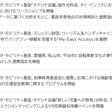
ヨタ・モビリティ基金「タテシナ会議」海外分科会、タイ・バンコク
装に向けたワークショップを開催
 データに基づく分析をもとに、事故多発地点の対策検討と連携強
ヨタ・モビリティ基金、ミシュラン財団、ツーリズム＆ハンディキャッ
市でバリアフリー移動を支援する「My Easy Access」を展開
ヨタ・モビリティ基金、愛媛県、松山市、今治市と自転車新文化の更
的とした連携協定を締結
ヨタ・モビリティ基金、和泰純青基金会と連携し台湾における高齢
童の交通安全教育に関するプログラムを開始
ヨタ・モビリティ基金/タテシナ会議「新しい児童への啓発」分科会
ジェクションマッピングによるVR危険疑似体験イベントを開催