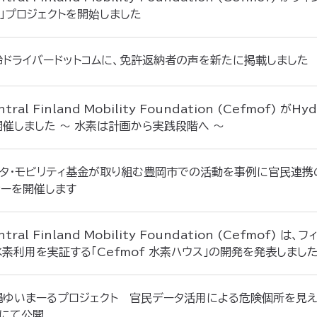
ト」プロジェクトを開始しました
齢ドライバードットコムに、免許返納者の声を新たに掲載しました
ntral Finland Mobility Foundation (Cefmof) がH
開催しました ～ 水素は計画から実践段階へ ～
ヨタ・モビリティ基金が取り組む豊岡市での活動を事例に官民連携
ナーを開催します
ntral Finland Mobility Foundation (Cefmof
水素利用を実証する「Cefmof 水素ハウス」の開発を発表しまし
縄ゆいまーるプロジェクト 官民データ活用による危険個所を見え
Pにて公開