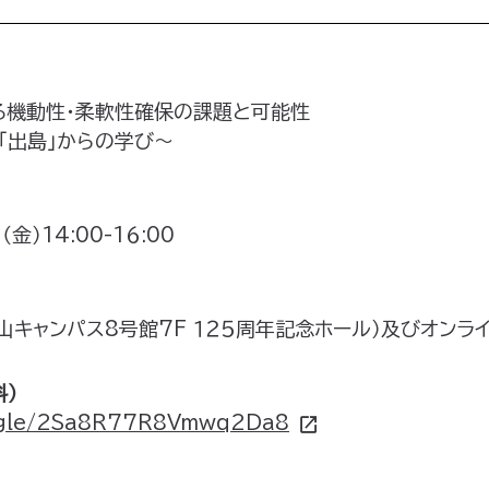
る機動性・柔軟性確保の課題と可能性
「出島」からの学び〜
金）14:00-1６:00
山キャンパス8号館7F １２５周年記念ホール）及びオンラ
）
s.gle/2Sa8R77R8Vmwq2Da8