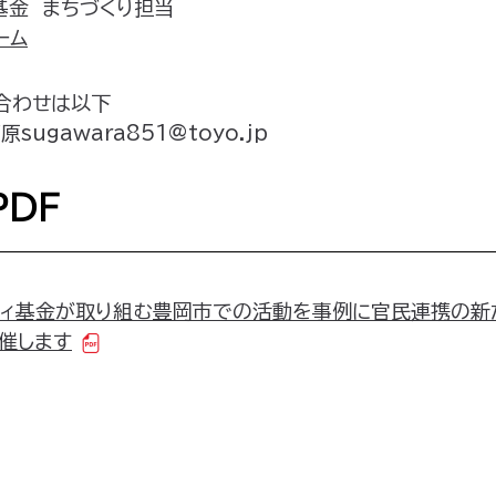
基金 まちづくり担当
ーム
合わせは以下
sugawara851@toyo.jp
PDF
ティ基金が取り組む豊岡市での活動を事例に官民連携の新
催します