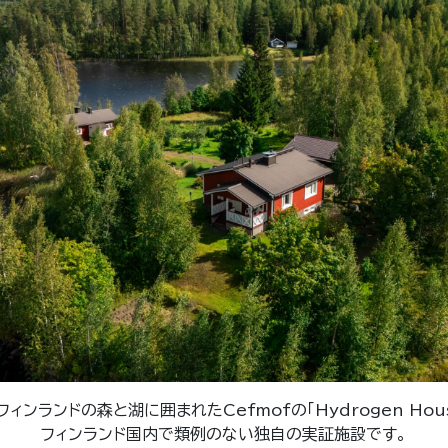
フィンランドの森と湖に囲まれたCefmofの「Hydrogen Hous
フィンランド国内で類例のない独自の実証施設です。