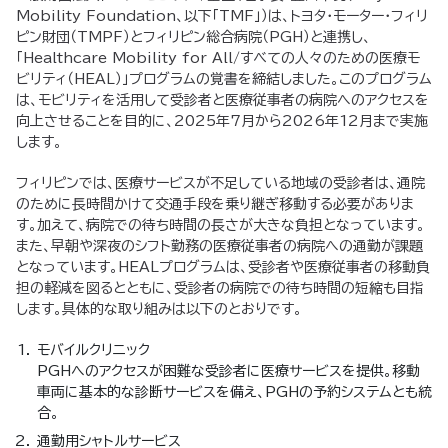
Mobility Foundation、以下「TMF」）は、トヨタ・モーター・フィリ
ピン財団（TMPF）とフィリピン総合病院（PGH）と連携し、
「Healthcare Mobility for All/すべての人々のための医療モ
ビリティ（HEAL）」プログラムの覚書を締結しました。このプログラム
は、モビリティを活用して受診者と医療従事者の病院へのアクセスを
向上させることを目的に、2025年7月から2026年12月まで実施
します。
フィリピンでは、医療サービスが不足している地域の受診者は、通院
のために長時間かけて交通手段を乗り継ぎ移動する必要がありま
す。加えて、病院での待ち時間の長さが大きな負担となっています。
また、早朝や深夜のシフト勤務の医療従事者の病院への通勤が課題
となっています。HEALプログラムは、受診者や医療従事者の移動負
担の軽減を図るとともに、受診者の病院での待ち時間の短縮も目指
します。具体的な取り組みは以下のとおりです。
モバイルクリニック
PGHへのアクセスが困難な受診者に医療サービスを提供。移動
車両に基本的な診断サービスを備え、PGHの予約システムとも統
合。
通勤用シャトルサービス