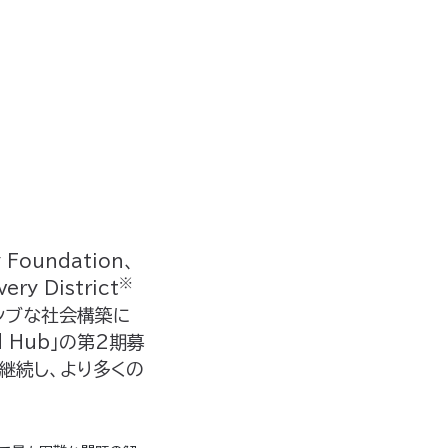
oundation、
※
y District
シブな社会構築に
d Hub」の第2期募
継続し、より多くの