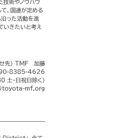
た技術やノウハウ
して、国連が定める
も沿った活動を進
ていきたいと考え
せ先） TMF 加藤
90-8385-4626
30 土・日祝日除く）
@toyota-mf.org
istrict」、全て