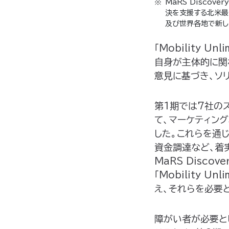
MaRS Discov
決を支援する北米最
及び世界各地で新し
「Mobility 
自身が主体的に関わる
意見に基づき、ソ
第1期では7社の
て、マーケティン
した。これらを通
資金調達など、着
MaRS Discov
「Mobility 
え、それらを必要
障がい者が必要と