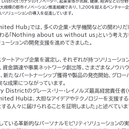
ery District：カナダのイノベーター、起業家等が気候、健康、経済など
大規模の都市イノベーション推進組織であり、1,200を超えるベンチャー
いソリューションの導入を促進しています。
Unlimited Hub」では、多くの企業・大学機関などの関わ
「Nothing about us without us」という考
リューションの開発支援を進めてきました。
スタートアップ企業を選定し、それぞれが持つソリューショ
グ、資金調達や事業ネットワーク創出等、さまざまなノウハ
じ、新たなパートナーシップ獲得や製品の発売開始、グロー
実な成果につながっています。
ery Districtのグレース・リー・レイノルズ最高経営責任者（
Unlimited Hubは、大胆なアイデアやテクノロジーを支援
とする人々に届けられることを証明しました」と述べていま
している革新的なパーソナルモビリティソリューションの