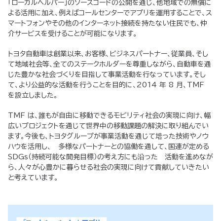
「ローカルヘルパー」のソースコードの公開を通じ、他地域での無償に
よる活用に加え、例えばコールセンターでアプリを運用することで、ス
マートフォンやその他のインターネット接続を持たない住民でも、仲
介サービスを受けることが可能になります。
トヨタ自動車は創業以来、お客様、ビジネスパートナー、従業員、そし
て地域社会等、全てのステークホルダーを尊重しながら、自動車を通
じた豊かな社会づくりを目指して事業活動を行なっています。そし
て、より公益的な活動を行うことを目的に、2014 年 8 月、TMF
を設立しました。
TMF は、誰もが自由に移動できるモビリティ社会の実現に向け、幅
広いプロジェクトを通じて世界中の移動課題の解決に取り組んでい
ます。今後も、トヨタグループが事業活動を通じて培った技術やノウ
ハウを活用し、 多様なパートナーとの協働を通して、国連が定める
SDGs（持続可能な開発目標）の考え方にも沿った 活動を進めなが
ら、人々が心豊かに暮らせる社会の実現に向けて貢献していきたい
と考えています。