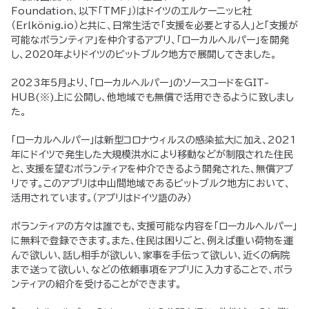
Foundation、以下「TMF」）はドイツのエルケーニッヒ社
（Erlkönig.io）と共に、日常生活で「支援を必要とする人」と「支援が
可能なボランティア」を仲介するアプリ、「ローカルヘルパー」を開発
し、2020年よりドイツのビットブルク地方で展開してきました。
2023年5月より、「ローカルヘルパー」のソースコードをGIT-
HUB(※)上に公開し、他地域でも無償で活用できるように致しまし
た。
「ローカルヘルパー」は新型コロナウィルスの感染拡大に加え、2021
年にドイツで発生した大規模洪水により移動などが制限された住民
と、支援を望むボランティアを仲介できるよう開発された、無償アプ
リです。このアプリは中山間地域であるビットブルク地方において、
活用されています。（アプリはドイツ語のみ）
ボランティアの方々は誰でも、支援可能な内容を「ローカルヘルパー」
に無料で登録できます。また、住民は困りごと、例えば重い荷物を運
んで欲しい、話し相手が欲しい、家事を手伝って欲しい、近くの病院
まで送って欲しい、などの依頼事項をアプリに入力することで、ボラ
ンティアの紹介を受けることができます。